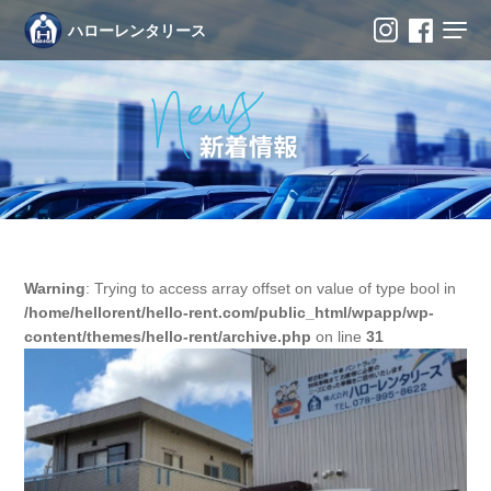
ハローレンタリース
Warning
: Trying to access array offset on value of type bool in
/home/hellorent/hello-rent.com/public_html/wpapp/wp-
content/themes/hello-rent/archive.php
on line
31