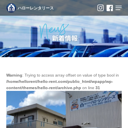
ハローレンタリース
Warning
: Trying to access array offset on value of type bool in
/home/hellorent/hello-rent.com/public_html/wpapp/wp-
content/themes/hello-rent/archive.php
on line
31